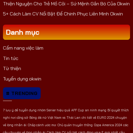
Thiện Nguyện Cho Trẻ Mồ Côi – Sứ Mệnh Gắn Bó Của Okwin
5+ Cách Làm CV Nổi Bật Để Chinh Phục Liên Minh Okwin
Danh mục
Cẩm nang việc làm
Tin tức
Từ thiện
Tuyển dụng okwin
# TRENDING
7 lưu ý để tuyển dụng nhóm Senier hiệu quả
AFF Cup
an ninh mạng
Bí quyết thích
nghi nơi công sở
Bóng đá nữ Việt Nam vs Thái Lan
chi tiết về EURO 2024
chuyện
về lòng nhân ái
Chắp cánh ước mơ
Chủ quản truyền thông
Copa America 2024
các
câu chuyện về lòng nhân ái
Cách làm CV nổi bật
cách đóng visa E mới nhất
câu