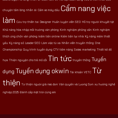
Cẩm nang việc
chuyện tấm lòng nhân ái
Cấm xe máy dầu
làm
Cứu trợ thiên tai
Designer
Huấn luyện viên SEO
Hỗ trợ người khuyết tật
Khả năng hòa nhập môi trường văn phòng
Kinh nghiệm phỏng vấn
Kinh nghiệm
thích ứng chốn văn phòng
kiếm tiền online
Kiếm tiền tại nhà
Kỹ năng mềm thiết
yếu
Kỹ năng số
Leader SEO
Làm việc từ xa
Nhân viên truyền thông
One
Championship
Quy trình tuyển dụng CTV tiềm năng
Sales marketing
Thiết kế đồ
Tin tức
Tuyển
họa
Thiện nguyện cho trẻ mồ côi
truyền thông
Từ
Tuyển dụng okwin
dụng
Tài khoản VETC
thiện
Từ thiện người già neo đơn
Văn quyến và Lương Sơn
xu hướng nghề
nghiệp 2025
Đánh cắp mặt trời cùng em