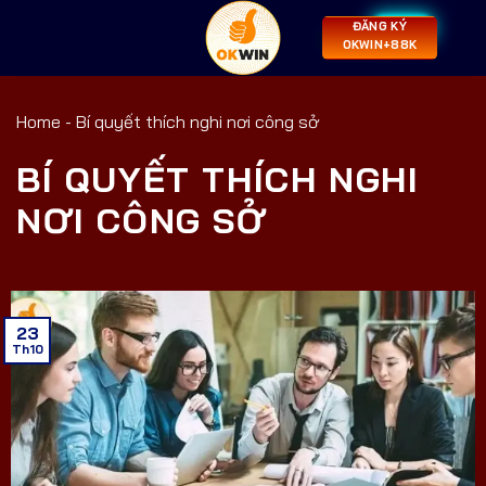
ĐĂNG KÝ
OKWIN+88K
Home
-
Bí quyết thích nghi nơi công sở
BÍ QUYẾT THÍCH NGHI
NƠI CÔNG SỞ
23
Th10