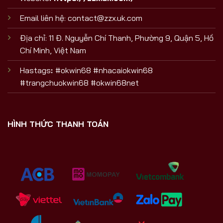
Email liên hệ:
contact@zzx.uk.com
Địa chỉ: 11 Đ. Nguyễn Chí Thanh, Phường 9, Quận 5, Hồ
Chí Minh, Việt Nam
Hastags
:
#okwin68 #nhacaiokwin68
#trangchuokwin68 #okwin68net
HÌNH THỨC THANH TOÁN