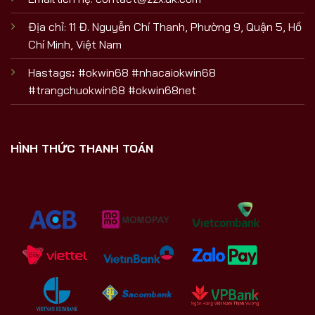
Địa chỉ: 11 Đ. Nguyễn Chí Thanh, Phường 9, Quận 5, Hồ
Chí Minh, Việt Nam
Hastags
:
#okwin68 #nhacaiokwin68
#trangchuokwin68 #okwin68net
HÌNH THỨC THANH TOÁN