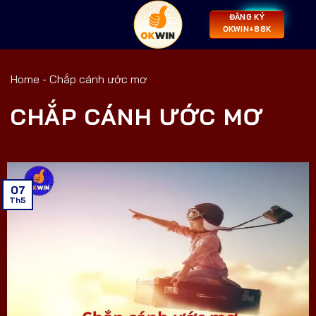
ĐĂNG KÝ
OKWIN+88K
Home
-
Chắp cánh ước mơ
CHẮP CÁNH ƯỚC MƠ
07
Th5