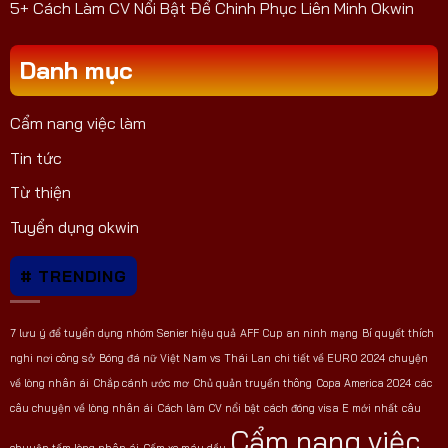
5+ Cách Làm CV Nổi Bật Để Chinh Phục Liên Minh Okwin
Danh mục
Cẩm nang việc làm
Tin tức
Từ thiện
Tuyển dụng okwin
# TRENDING
7 lưu ý để tuyển dụng nhóm Senier hiệu quả
AFF Cup
an ninh mạng
Bí quyết thích
nghi nơi công sở
Bóng đá nữ Việt Nam vs Thái Lan
chi tiết về EURO 2024
chuyện
về lòng nhân ái
Chắp cánh ước mơ
Chủ quản truyền thông
Copa America 2024
các
câu chuyện về lòng nhân ái
Cách làm CV nổi bật
cách đóng visa E mới nhất
câu
Cẩm nang việc
chuyện tấm lòng nhân ái
Cấm xe máy dầu