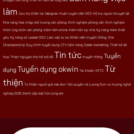
làm
Cứu trợ thiên tai
Designer
Huấn luyện viên SEO
Hỗ trợ người khuyết tật
Khả năng hòa nhập môi trường văn phòng
Kinh nghiệm phỏng vấn
Kinh nghiệm
thích ứng chốn văn phòng
kiếm tiền online
Kiếm tiền tại nhà
Kỹ năng mềm thiết
yếu
Kỹ năng số
Leader SEO
Làm việc từ xa
Nhân viên truyền thông
One
Championship
Quy trình tuyển dụng CTV tiềm năng
Sales marketing
Thiết kế đồ
Tin tức
Tuyển
họa
Thiện nguyện cho trẻ mồ côi
truyền thông
Từ
Tuyển dụng okwin
dụng
Tài khoản VETC
thiện
Từ thiện người già neo đơn
Văn quyến và Lương Sơn
xu hướng nghề
nghiệp 2025
Đánh cắp mặt trời cùng em