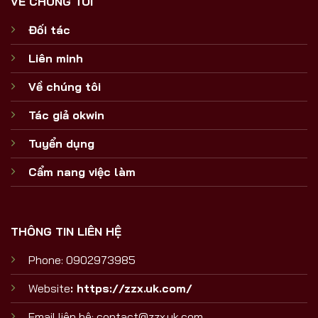
VỀ CHÚNG TÔI
Đối tác
Liên minh
Về chúng tôi
Tác giả okwin
Tuyển dụng
Cẩm nang việc làm
THÔNG TIN LIÊN HỆ
Phone: 0902973985
Website
:
https://zzx.uk.com/
Email liên hệ:
contact@zzx.uk.com