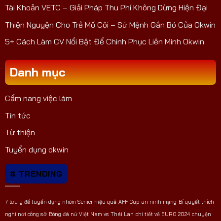
Tài Khoản VETC – Giải Pháp Thu Phí Không Dừng Hiện Đại
Thiện Nguyện Cho Trẻ Mồ Côi – Sứ Mệnh Gắn Bó Của Okwin
5+ Cách Làm CV Nổi Bật Để Chinh Phục Liên Minh Okwin
Danh mục
Cẩm nang việc làm
Tin tức
Từ thiện
Tuyển dụng okwin
# TRENDING
7 lưu ý để tuyển dụng nhóm Senier hiệu quả
AFF Cup
an ninh mạng
Bí quyết thích
nghi nơi công sở
Bóng đá nữ Việt Nam vs Thái Lan
chi tiết về EURO 2024
chuyện