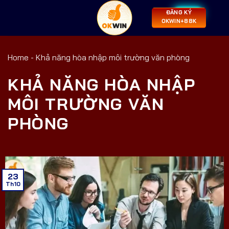
ĐĂNG KÝ
OKWIN+88K
Home
-
Khả năng hòa nhập môi trường văn phòng
KHẢ NĂNG HÒA NHẬP
MÔI TRƯỜNG VĂN
PHÒNG
23
Th10