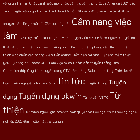
về lòng nhân ái
Chắp cánh ước mơ
Chủ quản truyền thông
Copa America 2024
các
câu chuyện về lòng nhân ái
Cách làm CV nổi bật
cách đóng visa E mới nhất
câu
Cẩm nang việc
chuyện tấm lòng nhân ái
Cấm xe máy dầu
làm
Cứu trợ thiên tai
Designer
Huấn luyện viên SEO
Hỗ trợ người khuyết tật
Khả năng hòa nhập môi trường văn phòng
Kinh nghiệm phỏng vấn
Kinh nghiệm
thích ứng chốn văn phòng
kiếm tiền online
Kiếm tiền tại nhà
Kỹ năng mềm thiết
yếu
Kỹ năng số
Leader SEO
Làm việc từ xa
Nhân viên truyền thông
One
Championship
Quy trình tuyển dụng CTV tiềm năng
Sales marketing
Thiết kế đồ
Tin tức
Tuyển
họa
Thiện nguyện cho trẻ mồ côi
truyền thông
Từ
Tuyển dụng okwin
dụng
Tài khoản VETC
thiện
Từ thiện người già neo đơn
Văn quyến và Lương Sơn
xu hướng nghề
nghiệp 2025
Đánh cắp mặt trời cùng em