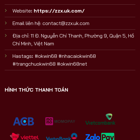
Website
:
https://zzx.uk.com/
Email liên hệ:
contact@zzx.uk.com
Địa chỉ: 11 Đ. Nguyễn Chí Thanh, Phường 9, Quận 5, Hồ
Chí Minh, Việt Nam
Hastags
:
#okwin68 #nhacaiokwin68
#trangchuokwin68 #okwin68net
HÌNH THỨC THANH TOÁN