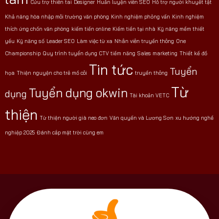
Cứu trợ thiên tai
Designer
Huấn luyện viên SEO
Hỗ trợ người khuyết tật
Khả năng hòa nhập môi trường văn phòng
Kinh nghiệm phỏng vấn
Kinh nghiệm
thích ứng chốn văn phòng
kiếm tiền online
Kiếm tiền tại nhà
Kỹ năng mềm thiết
yếu
Kỹ năng số
Leader SEO
Làm việc từ xa
Nhân viên truyền thông
One
Championship
Quy trình tuyển dụng CTV tiềm năng
Sales marketing
Thiết kế đồ
Tin tức
Tuyển
họa
Thiện nguyện cho trẻ mồ côi
truyền thông
Từ
Tuyển dụng okwin
dụng
Tài khoản VETC
thiện
Từ thiện người già neo đơn
Văn quyến và Lương Sơn
xu hướng nghề
nghiệp 2025
Đánh cắp mặt trời cùng em