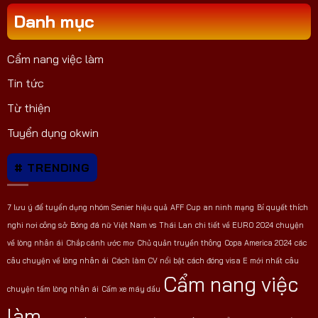
Danh mục
Cẩm nang việc làm
Tin tức
Từ thiện
Tuyển dụng okwin
# TRENDING
7 lưu ý để tuyển dụng nhóm Senier hiệu quả
AFF Cup
an ninh mạng
Bí quyết thích
nghi nơi công sở
Bóng đá nữ Việt Nam vs Thái Lan
chi tiết về EURO 2024
chuyện
về lòng nhân ái
Chắp cánh ước mơ
Chủ quản truyền thông
Copa America 2024
các
câu chuyện về lòng nhân ái
Cách làm CV nổi bật
cách đóng visa E mới nhất
câu
Cẩm nang việc
chuyện tấm lòng nhân ái
Cấm xe máy dầu
làm