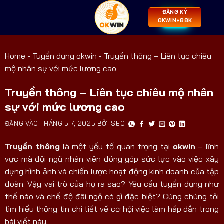
ĐĂNG KÝ
OKWIN+88K
Home
-
Tuyển dụng okwin
-
Truyền thông – Liên tục chiêu
mộ nhân sự với mức lương cao
Truyền thông – Liên tục chiêu mộ nhân
sự với mức lương cao
ĐĂNG VÀO
THÁNG 5 7, 2025
BỞI
SEO
Truyền thông
là một yếu tố quan trọng tại
okwin
– lĩnh
vực mà đội ngũ nhân viên đóng góp sức lực vào việc xây
dựng hình ảnh và chiến lược hoạt động kinh doanh của tập
đoàn. Vậy vai trò của họ ra sao? Yêu cầu tuyển dụng như
thế nào và chế độ đãi ngộ có gì đặc biệt? Cùng chúng tôi
tìm hiểu thông tin chi tiết về cơ hội việc làm hấp dẫn trong
bài viết này.