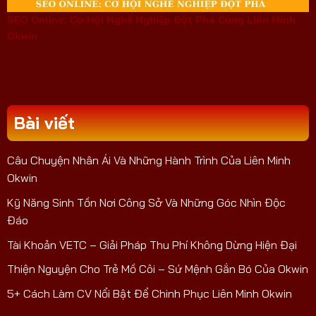
SEO Online: Cơ Hội Nghề Nghiệp Đột Phá Cùng Liên Minh
Okwin
Bài viết
Câu Chuyện Nhân Ái Và Những Hành Trình Của Liên Minh
Okwin
Kỹ Năng Sinh Tồn Nơi Công Sở Và Những Góc Nhìn Độc
Đáo
Tài Khoản VETC – Giải Pháp Thu Phí Không Dừng Hiện Đại
Thiện Nguyện Cho Trẻ Mồ Côi – Sứ Mệnh Gắn Bó Của Okwin
5+ Cách Làm CV Nổi Bật Để Chinh Phục Liên Minh Okwin