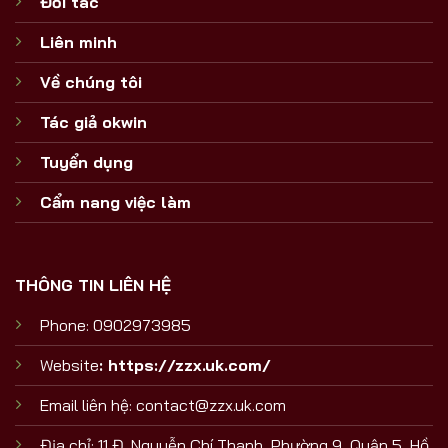
Đối tác
Liên minh
Về chúng tôi
Tác giả okwin
Tuyển dụng
Cẩm nang việc làm
THÔNG TIN LIÊN HỆ
Phone: 0902973985
Website
:
https://zzx.uk.com/
Email liên hệ:
contact@zzx.uk.com
Địa chỉ: 11 Đ. Nguyễn Chí Thanh, Phường 9, Quận 5, Hồ