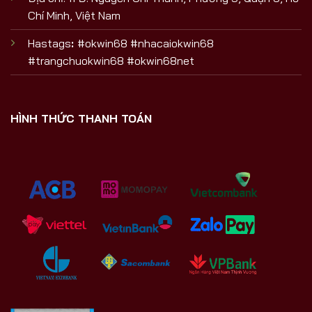
Chí Minh, Việt Nam
Hastags
:
#okwin68 #nhacaiokwin68
#trangchuokwin68 #okwin68net
HÌNH THỨC THANH TOÁN