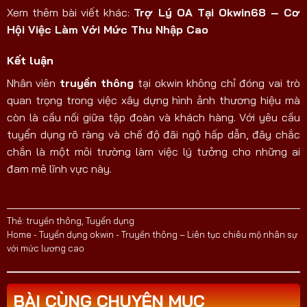
Xem thêm bài viết khác:
Trợ Lý OA Tại Okwin68 – Cơ
Hội Việc Làm Với Mức Thu Nhập Cao
Kết luận
Nhân viên
truyền thông
tại okwin
không chỉ đóng vai trò
quan trọng trong việc xây dựng hình ảnh thương hiệu mà
còn là cầu nối giữa tập đoàn và khách hàng. Với yêu cầu
tuyển dụng rõ ràng và chế độ đãi ngộ hấp dẫn, đây chắc
chắn là một môi trường làm việc lý tưởng cho những ai
đam mê lĩnh vực này.
Thẻ:
truyền thông
,
Tuyển dụng
Home
-
Tuyển dụng okwin
-
Truyền thông – Liên tục chiêu mộ nhân sự
với mức lương cao
BÀI CÙNG CHUYÊN MỤC